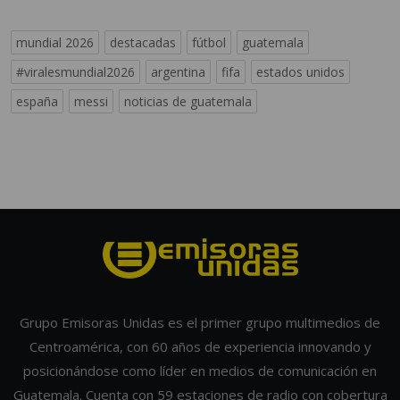
mundial 2026
destacadas
fútbol
guatemala
#viralesmundial2026
argentina
fifa
estados unidos
españa
messi
noticias de guatemala
Grupo Emisoras Unidas es el primer grupo multimedios de
Centroamérica, con 60 años de experiencia innovando y
posicionándose como líder en medios de comunicación en
Guatemala. Cuenta con 59 estaciones de radio con cobertura