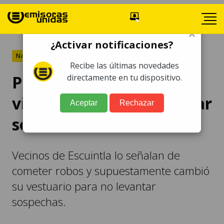
×
¿Activar notificaciones?
NACIONALES
Recibe las últimas novedades
Presunto asaltante se
directamente en tu dispositivo.
viste de mujer para evitar
Aceptar
Rechazar
ser identificado
Vecinos de Escuintla lo señalan de
cometer robos y supuestamente cambió
su vestuario para no levantar
sospechas.