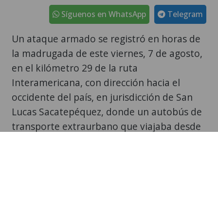
en el kilómetro 29 de la ruta
Interamericana, con dirección hacia el
occidente del país, en jurisdicción de San
Lucas Sacatepéquez, donde un autobús de
transporte extraurbano que viajaba desde
la Ciudad de Guatemala hacia Nebaj,
Quiché, fue atacado a balazos.
De acuerdo con información preliminar, los
presuntos responsables se movilizaban a
bordo de una motocicleta. Tras perpetrar
el ataque, huyeron del lugar con rumbo
desconocido.
Bomberos Municipales Departamentales y