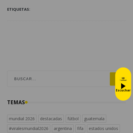
ETIQUETAS:
TEMAS
Escuchar
mundial 2026
destacadas
fútbol
guatemala
#viralesmundial2026
argentina
fifa
estados unidos
messi
españa
universofutbol