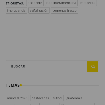
TEMAS
mundial 2026
destacadas
fútbol
guatemala
#viralesmundial2026
argentina
fifa
estados unidos
messi
españa
universofutbol