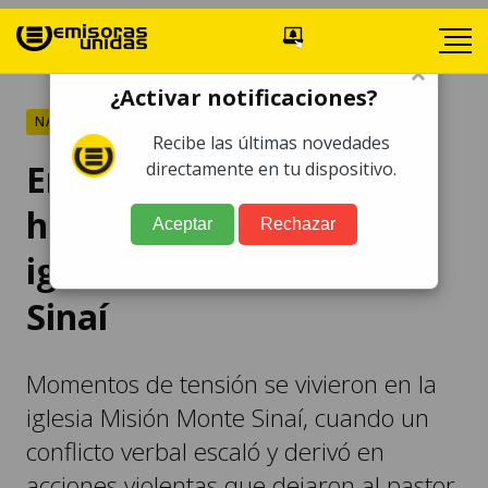
×
¿Activar notificaciones?
NACIONALES
Recibe las últimas novedades
En imágenes. Pastor
directamente en tu dispositivo.
herido tras pelea en
Aceptar
Rechazar
iglesia Misión Monte
Sinaí
Momentos de tensión se vivieron en la
iglesia Misión Monte Sinaí, cuando un
conflicto verbal escaló y derivó en
acciones violentas que dejaron al pastor