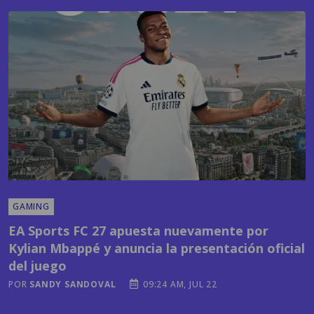
GAMING
EA Sports FC 27 apuesta nuevamente por
Kylian Mbappé y anuncia la presentación oficial
del juego
POR
SANDY SANDOVAL
09:24 AM, JUL 22