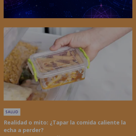
SALUD
Realidad o mito: ¿Tapar la comida caliente la
echa a perder?
POR
EMISORAS UNIDAS
01:19 PM, JUL 22