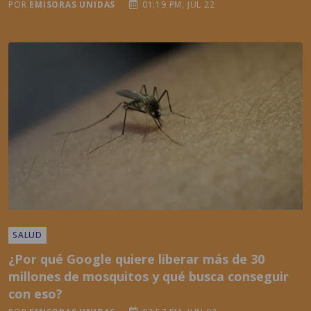
SALUD
¿Por qué Google quiere liberar más de 30
millones de mosquitos y qué busca conseguir
con eso?
POR
EMISORAS UNIDAS
03:57 PM, JUN 02