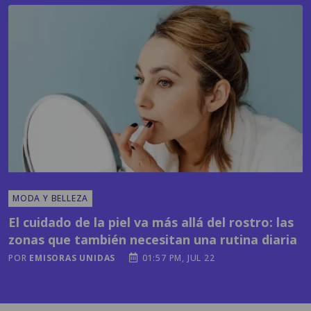
MODA Y BELLEZA
El cuidado de la piel va más allá del rostro: las
zonas que también necesitan una rutina diaria
POR
EMISORAS UNIDAS
01:57 PM, JUL 22