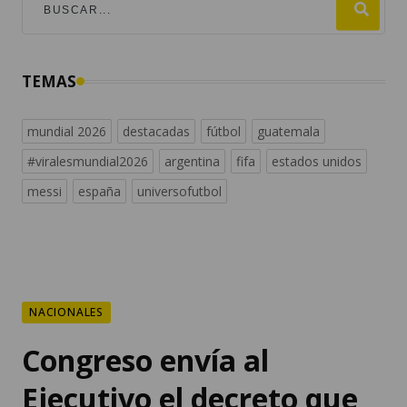
TEMAS
mundial 2026
destacadas
fútbol
guatemala
#viralesmundial2026
argentina
fifa
estados unidos
messi
españa
universofutbol
NACIONALES
Congreso envía al
Ejecutivo el decreto que
reforma el IUSI