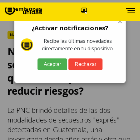
×
¿Activar notificaciones?
NACIONALES
Recibe las últimas novedades
Nueva modalidad de
directamente en tu dispositivo.
secuestros "exprés": ¿De
Aceptar
Rechazar
qué se trata y cómo
reducir riesgos?
La PNC brindó detalles de las dos
modalidades de secuestros "exprés"
detectadas en Guatemala, una
investigada desde años atrás y otra que