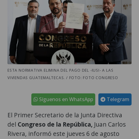
ESTA NORMATIVA ELIMINA DEL PAGO DEL -IUSI- A LAS
VIVIENDAS GUATEMALTECAS. / FOTO: FOTO CONGRESO
Síguenos en WhatsApp
Telegram
El Primer Secretario de la Junta Directiva
del
Congreso de la República,
Juan Carlos
Rivera, informó este jueves 6 de agosto
que fue enviado al Ejecutivo el
Decreto 18-
2026,
que reforma la Ley del Impuesto