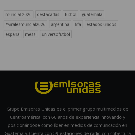
mundial 2026
destacadas
fútbol
guatemala
#viralesmundial2026
argentina
fifa
estados unidos
españa
messi
universofutbol
Grupo Emisoras Unidas es el primer grupo multimedios de
Centroamérica, con 60 años de experiencia innovando y
posicionándose como líder en medios de comunicación en
Guatemala. Cuenta con 59 estaciones de radio con cobertura