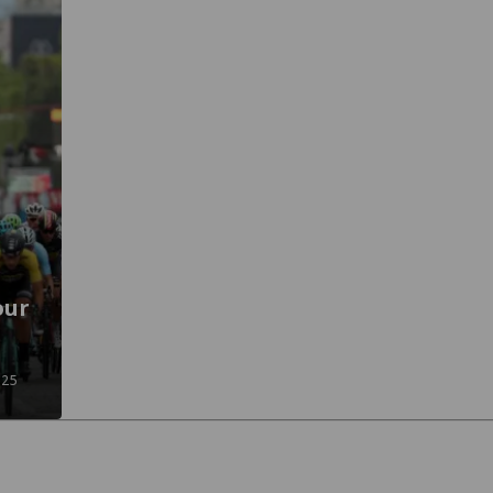
our
 25