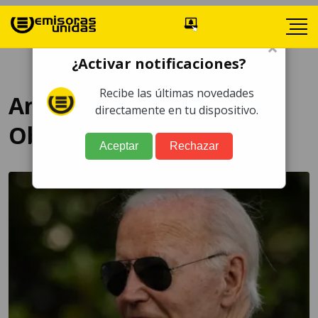
×
¿Activar notificaciones?
Recibe las últimas novedades
Andrés Manuel López
directamente en tu dispositivo.
Obrador
Aceptar
Rechazar