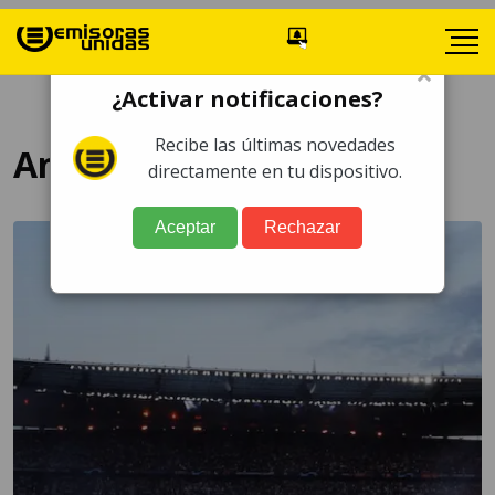
×
¿Activar notificaciones?
Recibe las últimas novedades
Anitta y Burna Boy
directamente en tu dispositivo.
Aceptar
Rechazar