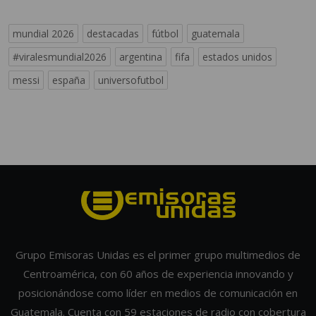
mundial 2026
destacadas
fútbol
guatemala
#viralesmundial2026
argentina
fifa
estados unidos
messi
españa
universofutbol
Grupo Emisoras Unidas es el primer grupo multimedios de
Centroamérica, con 60 años de experiencia innovando y
posicionándose como líder en medios de comunicación en
Guatemala. Cuenta con 59 estaciones de radio con cobertura