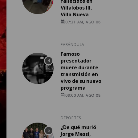
fallecidos en
Villalobos III,
Villa Nueva
07:31 AM, AGO 08
FARÁNDULA
Famoso
presentador
muere durante
transmisión en
vivo de su nuevo
programa
09:00 AM, AGO 08
DEPORTES
¿De qué murió
Jorge Messi,