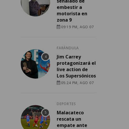
señalado de
embestir a
motorista en
zona 9
09:19 PM, AGO 07
FARÁNDULA
Jim Carrey
protagonizará el
live action de
Los Supersónicos
05:24 PM, AGO 07
DEPORTES
Malacateco
rescata un
empate ante