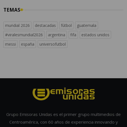
TEMAS
mundial 2026
destacadas
fútbol
guatemala
#viralesmundial2026
argentina
fifa
estados unidos
messi
españa
universofutbol
Grupo Emisoras Unidas es el primer grupo multimedios de
Centroamérica, con 60 años de experiencia innovando y