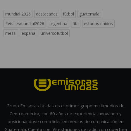
mundial 2026
destacadas
fútbol
guatemala
#viralesmundial2026
argentina
fifa
estados unidos
messi
españa
universofutbol
Grupo Emisoras Unidas es el primer grupo multimedios de
Centroamérica, con 60 años de experiencia innovando y
posicionándose como líder en medios de comunicación en
Guatemala. Cuenta con 59 estaciones de radio con cobertura