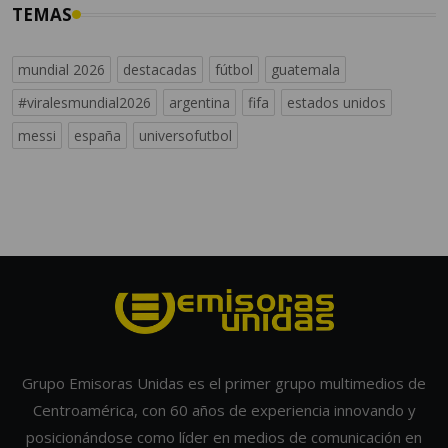
TEMAS
mundial 2026
destacadas
fútbol
guatemala
#viralesmundial2026
argentina
fifa
estados unidos
messi
españa
universofutbol
Grupo Emisoras Unidas es el primer grupo multimedios de
Centroamérica, con 60 años de experiencia innovando y
posicionándose como líder en medios de comunicación en