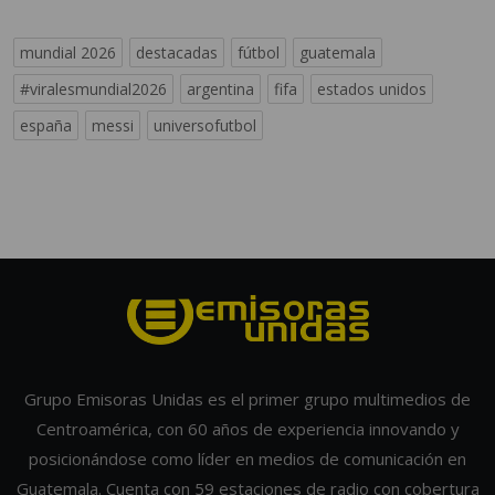
mundial 2026
destacadas
fútbol
guatemala
#viralesmundial2026
argentina
fifa
estados unidos
españa
messi
universofutbol
Grupo Emisoras Unidas es el primer grupo multimedios de
Centroamérica, con 60 años de experiencia innovando y
posicionándose como líder en medios de comunicación en
Guatemala. Cuenta con 59 estaciones de radio con cobertura