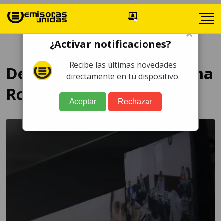
×
¿Activar notificaciones?
Recibe las últimas novedades
Desaparición de Floridalma
directamente en tu dispositivo.
Roque
Aceptar
Rechazar