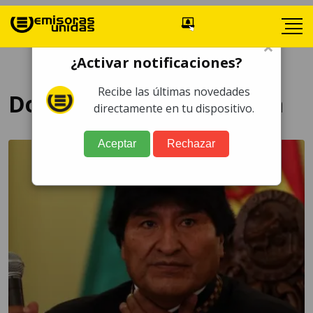
×
¿Activar notificaciones?
Recibe las últimas novedades
Doctorado Honoris Causa
directamente en tu dispositivo.
Aceptar
Rechazar