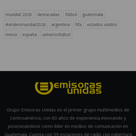
mundial 2026
destacadas
fútbol
guatemala
#viralesmundial2026
argentina
fifa
estados unidos
messi
españa
universofutbol
Grupo Emisoras Unidas es el primer grupo multimedios de
Centroamérica, con 60 años de experiencia innovando y
posicionándose como líder en medios de comunicación en
Guatemala. Cuenta con 59 estaciones de radio con cobertura