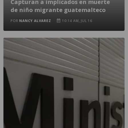
Capturan a implicados en muerte
de niño migrante guatemalteco
POR
NANCY ALVAREZ
10:14 AM, JUL 16