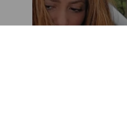
FARÁNDULA
Shakira huye de Miami tras
advertencias de que puede
pasar ocho años en prisión
POR OLIVER PANIAGUA
12:46 PM, AUG 05