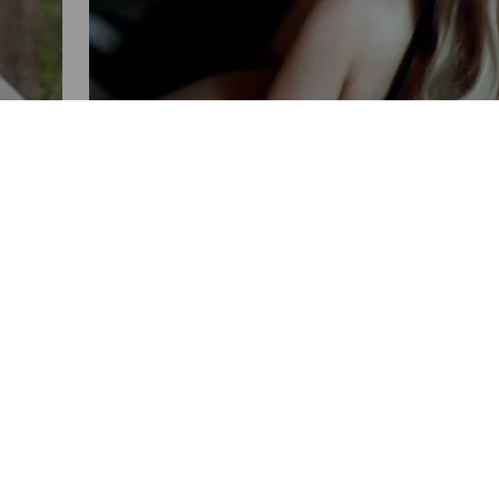
FARÁNDULA
Justicia española avala que
Shakira sea juzgada por fraude
fiscal
POR OLIVER PANIAGUA
06:19 PM, MAY 27