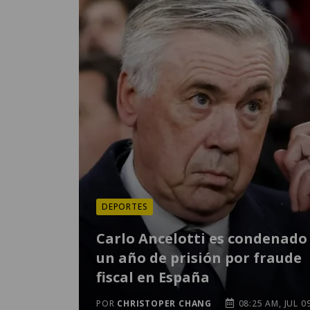
DEPORTES
Carlo Ancelotti es condenado
un año de prisión por fraude
fiscal en España
POR
CHRISTOPER CHANG
08:25 AM, JUL 0