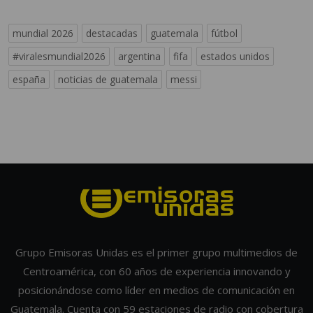
mundial 2026
destacadas
guatemala
fútbol
#viralesmundial2026
argentina
fifa
estados unidos
españa
noticias de guatemala
messi
Grupo Emisoras Unidas es el primer grupo multimedios de
Centroamérica, con 60 años de experiencia innovando y
posicionándose como líder en medios de comunicación en
Guatemala. Cuenta con 59 estaciones de radio con cobertura