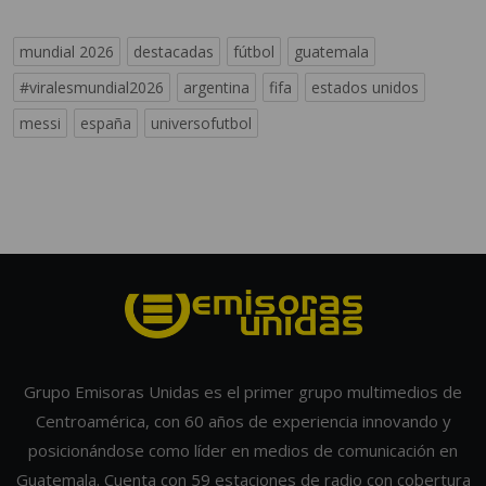
mundial 2026
destacadas
fútbol
guatemala
#viralesmundial2026
argentina
fifa
estados unidos
messi
españa
universofutbol
Grupo Emisoras Unidas es el primer grupo multimedios de
Centroamérica, con 60 años de experiencia innovando y
posicionándose como líder en medios de comunicación en
Guatemala. Cuenta con 59 estaciones de radio con cobertura