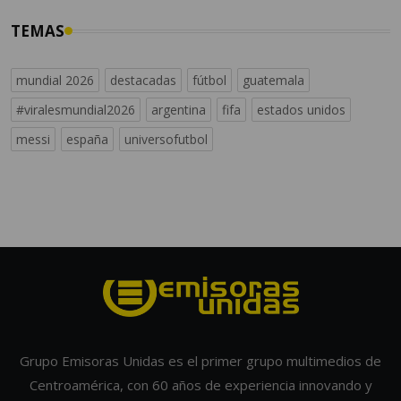
TEMAS
mundial 2026
destacadas
fútbol
guatemala
#viralesmundial2026
argentina
fifa
estados unidos
messi
españa
universofutbol
Grupo Emisoras Unidas es el primer grupo multimedios de
Centroamérica, con 60 años de experiencia innovando y