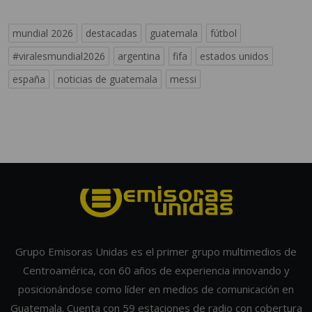
mundial 2026
destacadas
guatemala
fútbol
#viralesmundial2026
argentina
fifa
estados unidos
españa
noticias de guatemala
messi
Grupo Emisoras Unidas es el primer grupo multimedios de
Centroamérica, con 60 años de experiencia innovando y
posicionándose como líder en medios de comunicación en
Guatemala. Cuenta con 59 estaciones de radio con cobertura