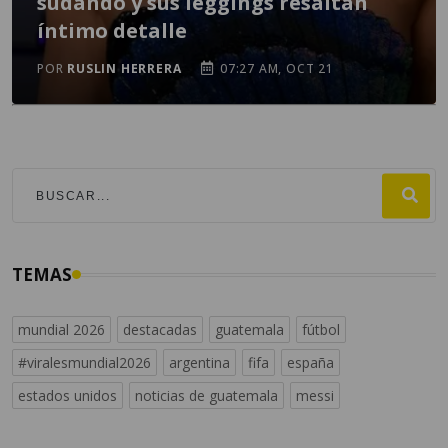
sudando y sus leggings resaltan
íntimo detalle
POR
RUSLIN HERRERA
07:27 AM, OCT 21
TEMAS
mundial 2026
destacadas
guatemala
fútbol
#viralesmundial2026
argentina
fifa
españa
estados unidos
noticias de guatemala
messi