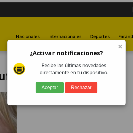
Nacionales
Internacionales
Deportes
Faránd
×
¿Activar notificaciones?
Recibe las últimas novedades
sufre golpe en su ojo
directamente en tu dispositivo.
Aceptar
Rechazar