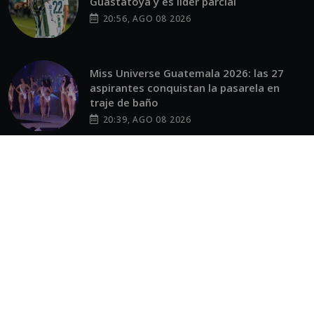
Guastatoya y es líder parcial
20:56, AGO 08 2026
Miss Universe Guatemala 2026: las 27
aspirantes conquistan la pasarela en
traje de baño
20:39, AGO 08 2026
Fátima Bosch se luce con increíble look
en Miss Universe Guatemala
19:58, AGO 08 2026
OTROS SITIOS