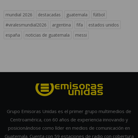
mundial 2026
destacadas
guatemala
fútbol
#viralesmundial2026
argentina
fifa
estados unidos
españa
noticias de guatemala
messi
Grupo Emisoras Unidas es el primer grupo multimedios de
Centroamérica, con 60 años de experiencia innovando y
posicionándose como líder en medios de comunicación en
Guatemala. Cuenta con 59 estaciones de radio con cobertura