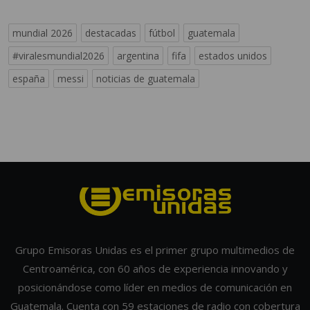
mundial 2026
destacadas
fútbol
guatemala
#viralesmundial2026
argentina
fifa
estados unidos
españa
messi
noticias de guatemala
Grupo Emisoras Unidas es el primer grupo multimedios de
Centroamérica, con 60 años de experiencia innovando y
posicionándose como líder en medios de comunicación en
Guatemala. Cuenta con 59 estaciones de radio con cobertura