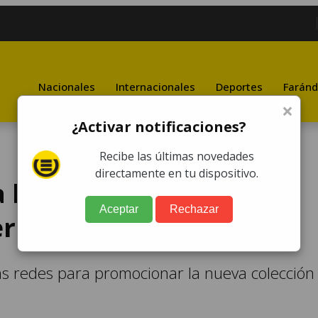
Nacionales
Internacionales
Deportes
Faránd
×
¿Activar notificaciones?
Recibe las últimas novedades
directamente en tu dispositivo.
 locura al aparecer en
Aceptar
Rechazar
ería transparente
s redes para promocionar la nueva colección