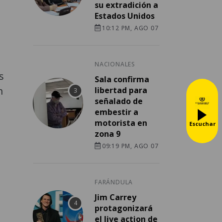
su extradición a
Estados Unidos
10:12 PM, AGO 07
NACIONALES
s
Sala confirma
n
libertad para
señalado de
embestir a
motorista en
Escuchar
zona 9
09:19 PM, AGO 07
FARÁNDULA
Jim Carrey
protagonizará
el live action de