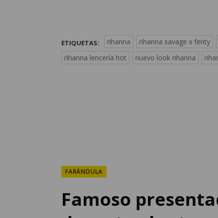
rihanna
rihanna savage x fenty
ETIQUETAS:
rihanna lencería hot
nuevo look rihanna
riha
FARÁNDULA
Famoso presenta