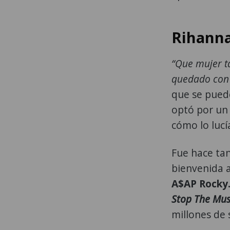
Rihanna
“Que mujer t
quedado con 
que se puede
optó por un
cómo lo lucí
Fue hace ta
bienvenida a
A$AP Rocky
Stop The Mus
millones de 