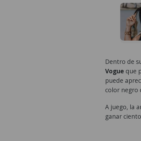
Dentro de su
Vogue
que p
puede aprec
color negro 
A juego, la a
ganar cient