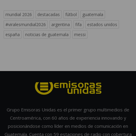
mundial 2026
destacadas
fútbol
guatemala
#viralesmundial2026
argentina
fifa
estados unidos
españa
noticias de guatemala
messi
Grupo Emisoras Unidas es el primer grupo multimedios de
Centroamérica, con 60 años de experiencia innovando y
posicionándose como líder en medios de comunicación en
Guatemala. Cuenta con 59 estaciones de radio con cobertura