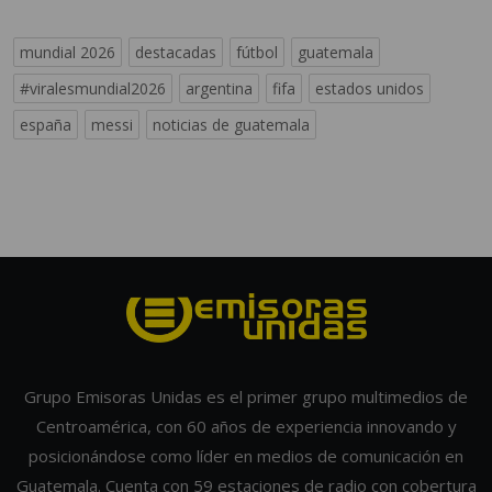
mundial 2026
destacadas
fútbol
guatemala
#viralesmundial2026
argentina
fifa
estados unidos
españa
messi
noticias de guatemala
Grupo Emisoras Unidas es el primer grupo multimedios de
Centroamérica, con 60 años de experiencia innovando y
posicionándose como líder en medios de comunicación en
Guatemala. Cuenta con 59 estaciones de radio con cobertura