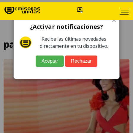
×
¿Activar notificaciones?
Recibe las últimas novedades
pareja de miss venezuela
directamente en tu dispositivo.
Aceptar
Rechazar