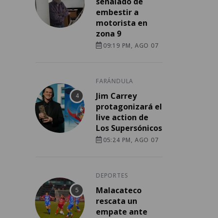
señalado de
embestir a
motorista en
zona 9
09:19 PM, AGO 07
FARÁNDULA
Jim Carrey
protagonizará el
live action de
Los Supersónicos
05:24 PM, AGO 07
DEPORTES
Malacateco
rescata un
empate ante