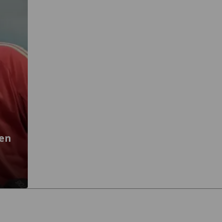
ien
3