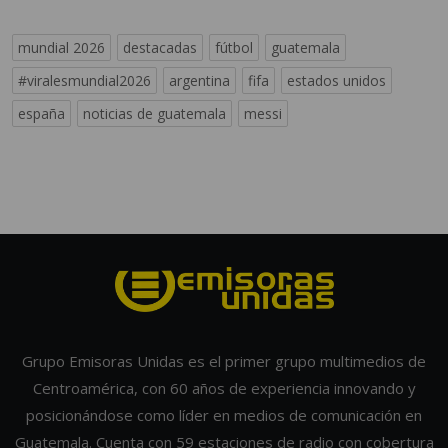
mundial 2026
destacadas
fútbol
guatemala
#viralesmundial2026
argentina
fifa
estados unidos
españa
noticias de guatemala
messi
Grupo Emisoras Unidas es el primer grupo multimedios de
Centroamérica, con 60 años de experiencia innovando y
posicionándose como líder en medios de comunicación en
Guatemala. Cuenta con 59 estaciones de radio con cobertura