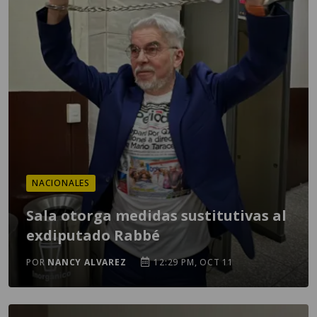
NACIONALES
Sala otorga medidas sustitutivas al
exdiputado Rabbé
POR
NANCY ALVAREZ
12:29 PM, OCT 11