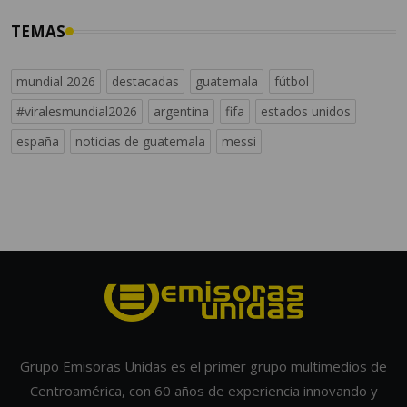
TEMAS
mundial 2026
destacadas
guatemala
fútbol
#viralesmundial2026
argentina
fifa
estados unidos
españa
noticias de guatemala
messi
Grupo Emisoras Unidas es el primer grupo multimedios de
Centroamérica, con 60 años de experiencia innovando y