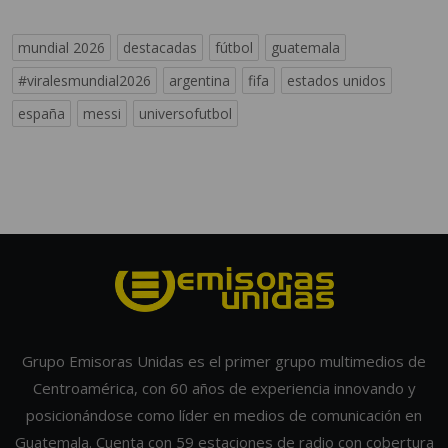
mundial 2026
destacadas
fútbol
guatemala
#viralesmundial2026
argentina
fifa
estados unidos
españa
messi
universofutbol
Grupo Emisoras Unidas es el primer grupo multimedios de
Centroamérica, con 60 años de experiencia innovando y
posicionándose como líder en medios de comunicación en
Guatemala. Cuenta con 59 estaciones de radio con cobertura