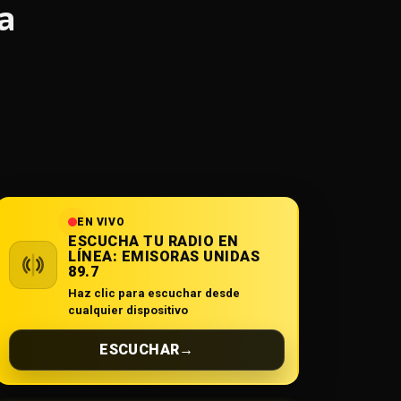
a
EN VIVO
ESCUCHA TU RADIO EN
LÍNEA:
EMISORAS UNIDAS
89.7
Haz clic para escuchar desde
cualquier dispositivo
ESCUCHAR
→