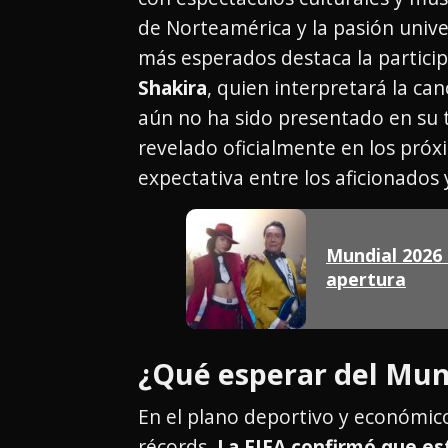
de Norteamérica y la pasión univer
más esperados destaca la partici
Shakira
, quien interpretará la ca
aún no ha sido presentado en su t
revelado oficialmente en los pró
expectativa entre los aficionados y
Mundial 2026
apertura
¿Qué esperar del Mun
En el plano deportivo y económic
récords.
La FIFA confirmó que est