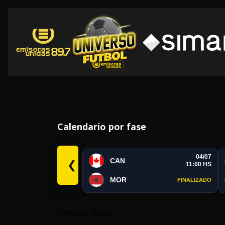
Calendario por fase
04/07
CAN
❮
11:00 HS
MOR
FINALIZADO
Universo Futbol