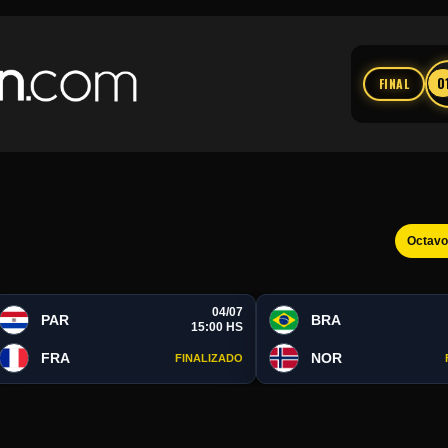
0
FINAL
Octav
04/07
PAR
BRA
15:00 HS
FRA
NOR
FINALIZADO