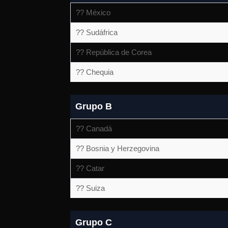
?? México
?? Sudáfrica
?? República de Corea
?? Chequia
Grupo B
?? Canadá
?? Bosnia y Herzegovina
?? Catar
?? Suiza
Grupo C