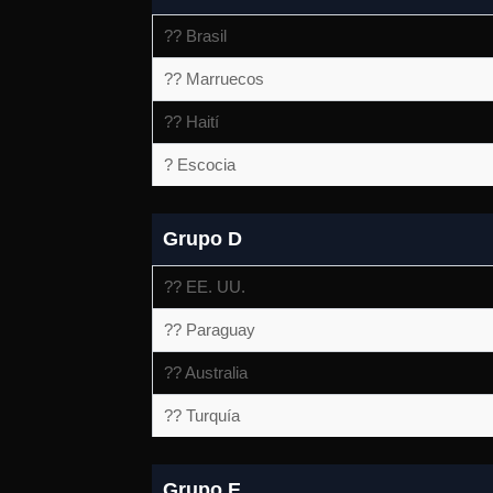
?? Brasil
?? Marruecos
?? Haití
? Escocia
Grupo D
?? EE. UU.
?? Paraguay
?? Australia
?? Turquía
Grupo E