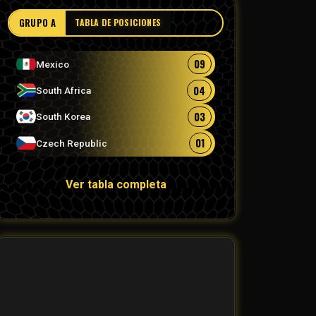
GRUPO A
TABLA DE POSICIONES
09
Mexico
04
South Africa
03
South Korea
01
Czech Republic
Ver tabla completa