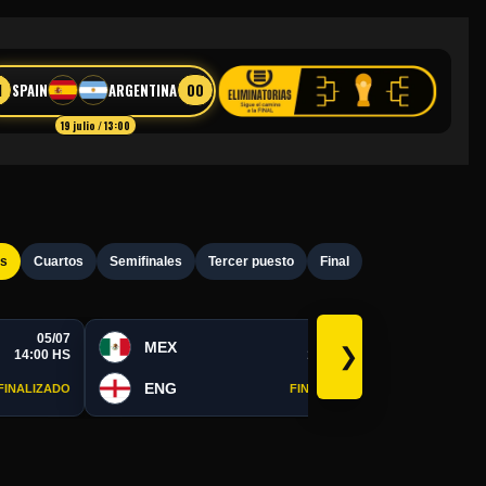
1
00
SPAIN
ARGENTINA
19 julio / 13:00
os
Cuartos
Semifinales
Tercer puesto
Final
05/07
05/07
MEX
POR
❯
14:00 HS
19:00 HS
ENG
SPA
FINALIZADO
FINALIZADO