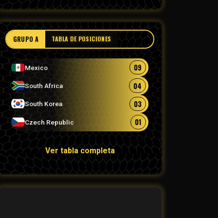
GRUPO A
TABLA DE POSICIONES
09
Mexico
04
South Africa
03
South Korea
01
Czech Republic
Ver tabla completa