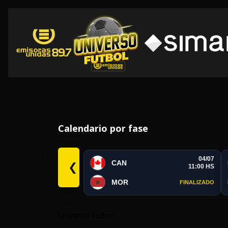
Calendario por fase
04/07
CAN
❮
11:00 HS
MOR
FINALIZADO
Universo Futbol