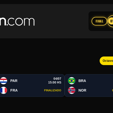
0
FINAL
Octav
04/07
PAR
BRA
15:00 HS
FRA
NOR
FINALIZADO