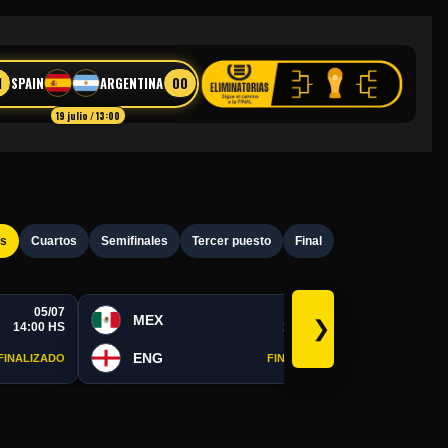
1
00
SPAIN
ARGENTINA
19 julio / 13:00
os
Cuartos
Semifinales
Tercer puesto
Final
05/07
05/07
MEX
POR
❯
14:00 HS
19:00 HS
ENG
SPA
FINALIZADO
FINALIZADO