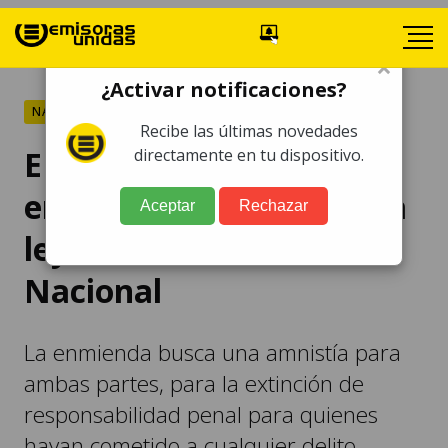
×
¿Activar notificaciones?
NACIONALES
Recibe las últimas novedades
EEUU preocupado por
directamente en tu dispositivo.
enmienda propuesta a la
Aceptar
Rechazar
ley de Reconciliación
Nacional
La enmienda busca una amnistía para
ambas partes, para la extinción de
responsabilidad penal para quienes
hayan cometido a cualquier delito