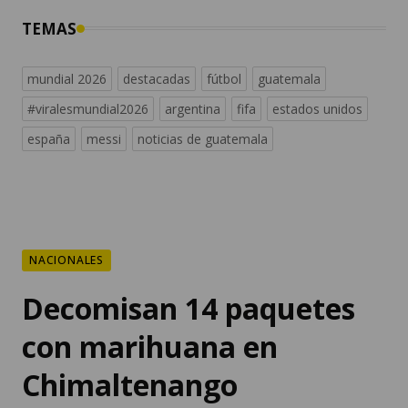
mundial 2026
destacadas
fútbol
guatemala
#viralesmundial2026
argentina
fifa
estados unidos
españa
messi
noticias de guatemala
NACIONALES
Decomisan 14 paquetes
con marihuana en
Chimaltenango
La droga era transportada en un