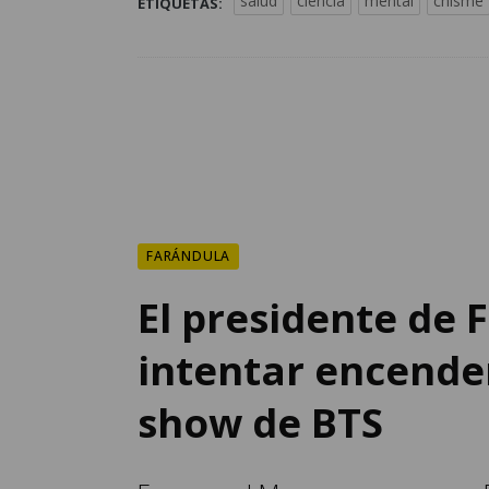
salud
ciencia
mental
chisme
ETIQUETAS:
FARÁNDULA
El presidente de F
intentar encende
show de BTS