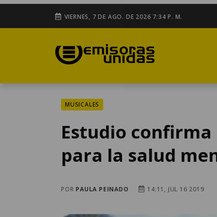
VIERNES, 7 DE AGO. DE 2026 7:34 P. M.
MUSICALES
Estudio confirma
para la salud ment
POR
PAULA PEINADO
14:11, JUL 16 2019