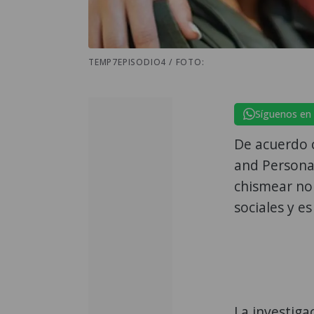
TEMP7EPISODIO4 / FOTO:
Síguenos en
De acuerdo c
and Personal
chismear no 
sociales y e
La investiga