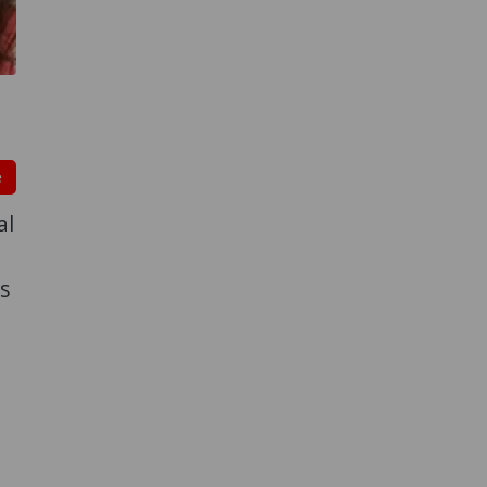
e
al
s