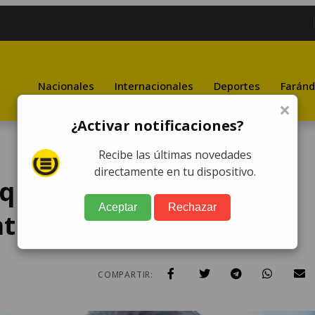
Nacionales
Internacionales
Deportes
Faránd
×
¿Activar notificaciones?
Recibe las últimas novedades
directamente en tu dispositivo.
 que el chisme es bueno
Aceptar
Rechazar
al...
COMPARTIR: