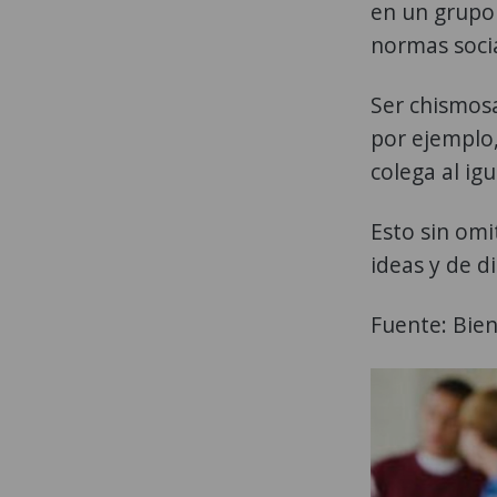
en un grupo 
normas socia
Ser chismosa
por ejemplo,
colega al igu
Esto sin omi
ideas y de d
Fuente: Bie