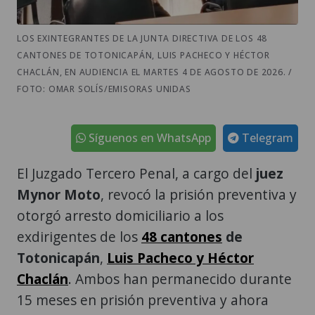
CANTONES DE TOTONICAPÁN, LUIS PACHECO Y HÉCTOR
CHACLÁN, EN AUDIENCIA EL MARTES 4 DE AGOSTO DE 2026. /
FOTO: OMAR SOLÍS/EMISORAS UNIDAS
Síguenos en WhatsApp
Telegram
El Juzgado Tercero Penal, a cargo del
juez
Mynor Moto
, revocó la prisión preventiva y
otorgó arresto domiciliario a los
exdirigentes de los
48 cantones
de
Totonicapán
,
Luis Pacheco y Héctor
Chaclán
. Ambos han permanecido durante
15 meses en prisión preventiva y ahora
podrán recuperar su libertad al pagar una
fianza de 160 mil quetzales.