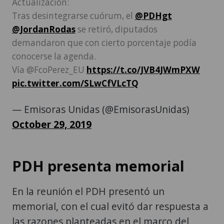
Actualización:
Tras desintegrarse cuórum, el
@PDHgt
@JordanRodas
se retiró, diputados
demandaron que con cierto porcentaje podía
conocerse la agenda.
Vía @FcoPerez_EU
https://t.co/JVB4JWmPXW
pic.twitter.com/SLwCfVLcTQ
— Emisoras Unidas (@EmisorasUnidas)
October 29, 2019
PDH presenta memorial
En la reunión el PDH presentó un
memorial, con el cual evitó dar respuesta a
las razones planteadas en el marco del