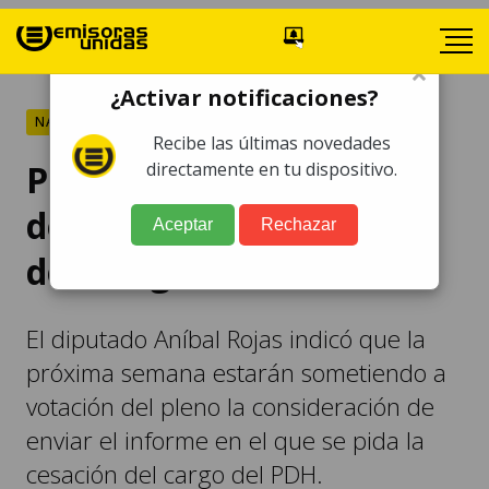
×
¿Activar notificaciones?
NACIONALES
Recibe las últimas novedades
PDH se retira de citación
directamente en tu dispositivo.
del Congreso tras
Aceptar
Rechazar
desintegrarse el cuórum
El diputado Aníbal Rojas indicó que la
próxima semana estarán sometiendo a
votación del pleno la consideración de
enviar el informe en el que se pida la
cesación del cargo del PDH.