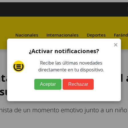
Nacionales
Internacionales
Deportes
Faránd
×
¿Activar notificaciones?
Recibe las últimas novedades
directamente en tu dispositivo.
ta su regalo de navidad 
Aceptar
Rechazar
 su reacción
onista de un momento emotivo junto a un niño