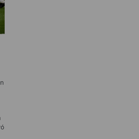
un
a
ró