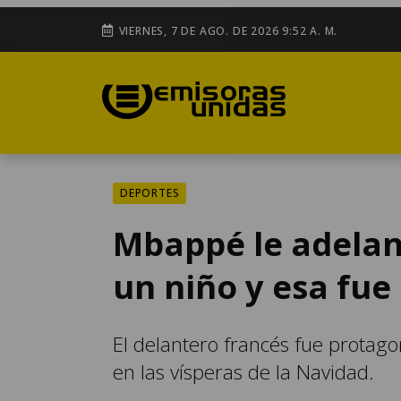
VIERNES, 7 DE AGO. DE 2026 9:52 A. M.
DEPORTES
Mbappé le adelan
un niño y esa fue
El delantero francés fue protag
en las vísperas de la Navidad.