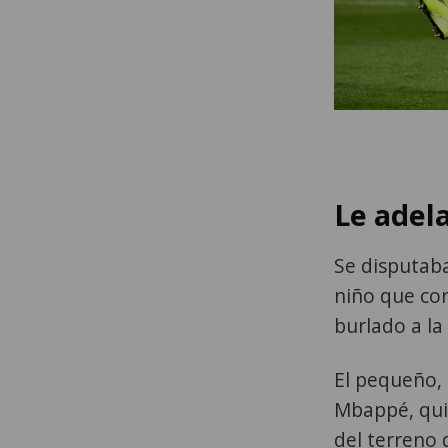
Le adel
Se disputab
niño que co
burlado a la
El pequeño, 
Mbappé, quie
del terreno 