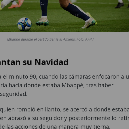
Mbappé durante el partido frente al Amiens. Foto: AFP /
antan su Navidad
a el minuto 90, cuando las cámaras enfocaron a 
rría hacia donde estaba Mbappé, tras haber
 seguridad.
quien rompió en llanto, se acercó a donde estab
n abrazó a su seguidor y posteriormente lo reti
de las acciones de una manera muy tierna.