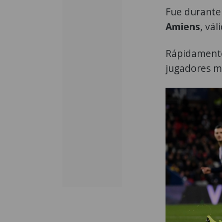
Fue durante 
Amiens
, vál
Rápidament
jugadores má