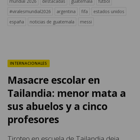
mundial 2026
destacadas
guatemala
fútbol
#viralesmundial2026
argentina
fifa
estados unidos
españa
noticias de guatemala
messi
INTERNACIONALES
Masacre escolar en
Tailandia: menor mata a
sus abuelos y a cinco
profesores
Tiroteo en escuela de Tailandia deja