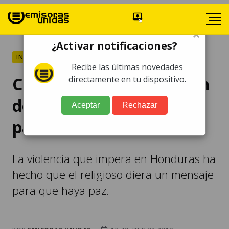
×
¿Activar notificaciones?
INTERNACIONALES
Recibe las últimas novedades
Cardenal le hace petición
directamente en tu dispositivo.
de "tregua" al crimen
Aceptar
Rechazar
para la Navidad
La violencia que impera en Honduras ha
hecho que el religioso diera un mensaje
para que haya paz.