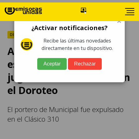
×
¿Activar notificaciones?
DEPORTES
Recibe las últimas novedades
Apertura 2019 | Haguen
directamente en tu dispositivo.
estaría habilitado para
Aceptar
Rechazar
jugar la final de vuelta en
el Doroteo
El portero de Municipal fue expulsado
en el Clásico 310