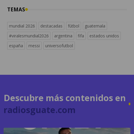
mundial 2026
destacadas
fútbol
guatemala
#viralesmundial2026
argentina
fifa
estados unidos
españa
messi
universofutbol
Descubre más contenidos en
radiosguate.com