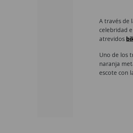
A través de 
celebridad e
atrevidos
bi
Uno de los t
naranja meta
escote con l