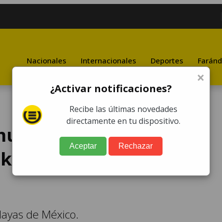
Nacionales
Internacionales
Deportes
Faránd
×
¿Activar notificaciones?
Recibe las últimas novedades
directamente en tu dispositivo.
uestra su retaguardia
Aceptar
Rechazar
kinis en las playas de
layas de México.