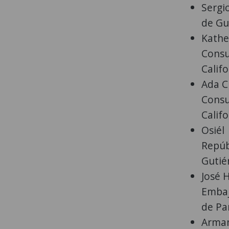
Sergi
de Gu
Kather
Consu
Calif
Ada C
Consu
Calif
Osiél
Repúb
Gutié
José 
Embaj
de Pa
Arman