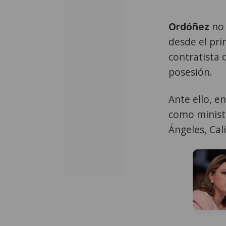
Ordóñez
no 
desde el pri
contratista 
posesión.
Ante ello, e
como minist
Ángeles, Cal