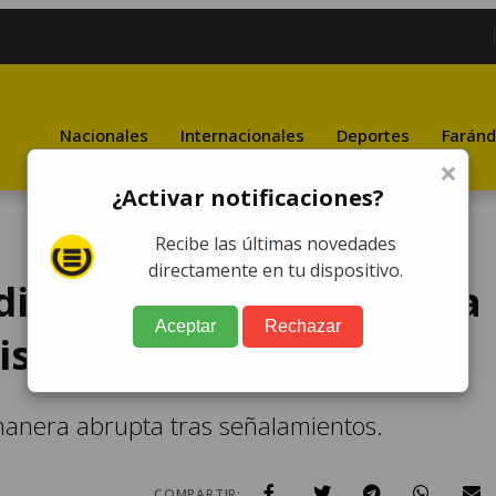
Nacionales
Internacionales
Deportes
Faránd
×
¿Activar notificaciones?
Recibe las últimas novedades
directamente en tu dispositivo.
diplomáticos alcanzan a
Aceptar
Rechazar
istra de Jimmy Morales
anera abrupta tras señalamientos.
COMPARTIR: