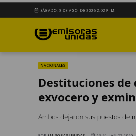
SÁBADO, 8 DE AGO. DE 2026 2:02 P. M.
NACIONALES
Destituciones de 
exvocero y exmin
Ambos dejaron sus puestos de m
POR
EMISORAS UNIDAS
15:51, JAN 22 2020