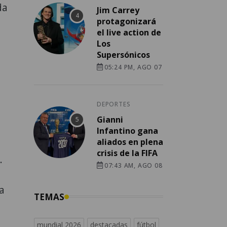
da
Jim Carrey
protagonizará
el live action de
Los
Supersónicos
05:24 PM, AGO 07
DEPORTES
Gianni
Infantino gana
aliados en plena
crisis de la FIFA
.
07:43 AM, AGO 08
a
TEMAS
mundial 2026
destacadas
fútbol