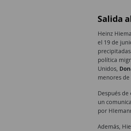
Salida 
Heinz Hiema
el 19 de jun
precipitadas
política mig
Unidos,
Don
menores de s
Después de 
un comunica
por HIemann
Además, Hie