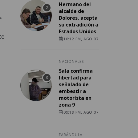
Hermano del
alcalde de
e
Dolores, acepta
su extradición a
Estados Unidos
te
10:12 PM, AGO 07
NACIONALES
Sala confirma
libertad para
señalado de
embestir a
motorista en
zona 9
09:19 PM, AGO 07
FARÁNDULA