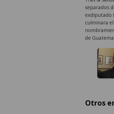
separados de
exdiputado 
culminara el
nombramient
de Guatemal
Otros en