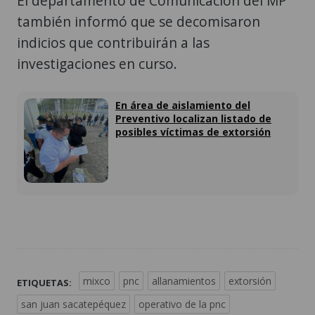
El departamento de Comunicación del MP
también informó que se decomisaron
indicios que contribuirán a las
investigaciones en curso.
En área de aislamiento del
Preventivo localizan listado de
posibles víctimas de extorsión
mixco
pnc
allanamientos
extorsión
ETIQUETAS:
san juan sacatepéquez
operativo de la pnc