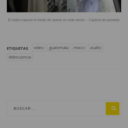
El video expuso el modo de operar en este sector. - Captura de pantalla.
video
guatemala
mixco
asalto
ETIQUETAS:
delincuencia