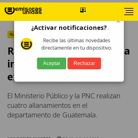
×
¿Activar notificaciones?
NACIONALES
Recibe las últimas novedades
Realizan operativo contra
directamente en tu dispositivo.
implicados en casos de
Aceptar
Rechazar
extorsión
El Ministerio Público y la PNC realizan
cuatro allanamientos en el
departamento de Guatemala.