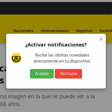
Nacionales
Internacionales
Deportes
Faránd
×
¿Activar notificaciones?
Recibe las últimas novedades
directamente en tu dispositivo.
nica Castro como edecán
Aceptar
Rechazar
s 17 años
 una imagen en la que se puede ver a la
 68 años.