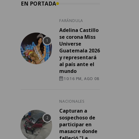
EN PORTADA
FARÁNDULA
Adelina Castillo
se corona Miss
Universe
Guatemala 2026
y representará
al país ante el
mundo
10:16 PM, AGO 08
NACIONALES
Capturan a
sospechoso de
participar en
masacre donde
falleció "La