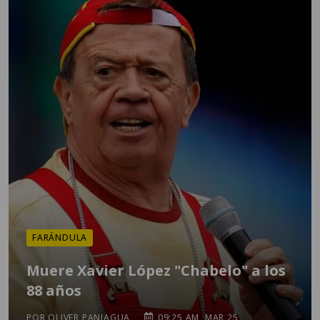
FARÁNDULA
Muere Xavier López "Chabelo" a los
88 años
POR OLIVER PANIAGUA
09:25 AM, MAR 25