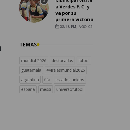
Municipal visita
a Verdes F. C. y
va por su
primera victoria
08:18 PM, AGO 05
TEMAS
l
mundial 2026
destacadas
fútbol
guatemala
#viralesmundial2026
argentina
fifa
estados unidos
españa
messi
universofutbol