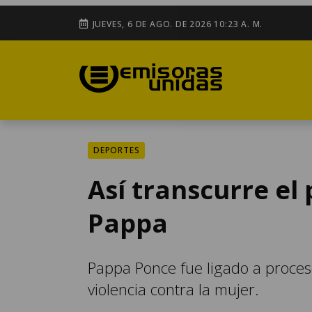
JUEVES, 6 DE AGO. DE 2026 10:23 A. M.
DEPORTES
Así transcurre el
Pappa
Pappa Ponce fue ligado a proceso
violencia contra la mujer.