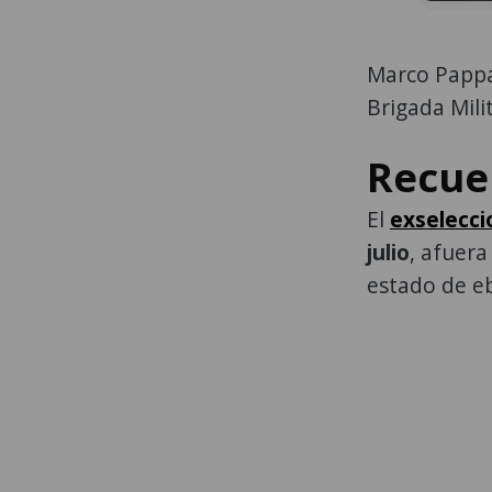
Marco Pappa
Brigada Mili
Recue
El
exselecci
julio
, afuera
estado de e