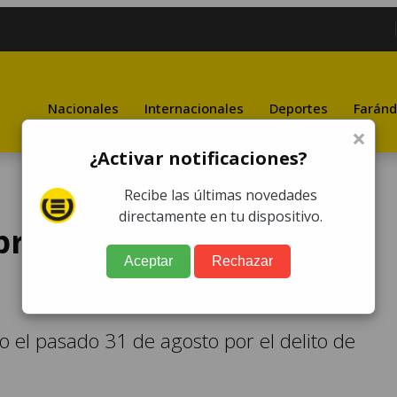
Nacionales
Internacionales
Deportes
Faránd
×
¿Activar notificaciones?
Recibe las últimas novedades
directamente en tu dispositivo.
 proceso de Marco Pablo
Aceptar
Rechazar
 el pasado 31 de agosto por el delito de