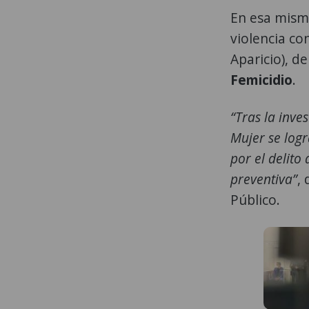
En esa mism
violencia co
Aparicio), d
Femicidio
.
“Tras la inve
Mujer se log
por el delito
preventiva”
,
Público.