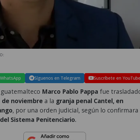
O:
 WhatsApp
Síguenos en Telegram
Suscríbete en YouTub
ta guatemalteco
Marco Pablo Pappa
fue trasladad
1 de noviembre
a la
granja penal Cantel, en
ango
, por una orden judicial, según lo confirmara
 del Sistema Penitenciario
.