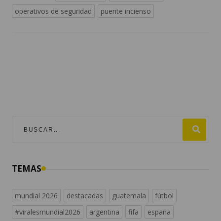
operativos de seguridad
puente incienso
TEMAS
mundial 2026
destacadas
guatemala
fútbol
#viralesmundial2026
argentina
fifa
españa
estados unidos
noticias de guatemala
messi